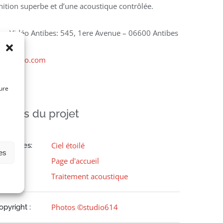
inition superbe et d’une acoustique contrôlée.
on-Vidéo Antibes: 545, 1ere Avenue – 06600 Antibes
on-Vidéo.com
ure
étails du projet
Ciel étoilé
atégories:
es
Page d'accueil
Traitement acoustique
Photos ©studio614
opyright :