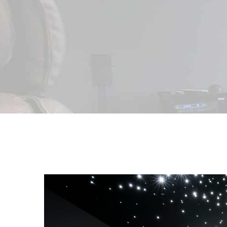
View
Larger
Image