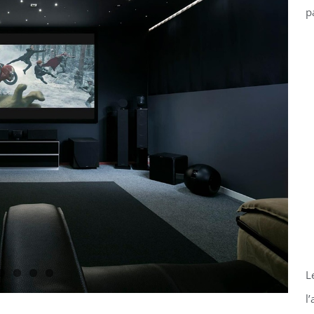
p
L
l