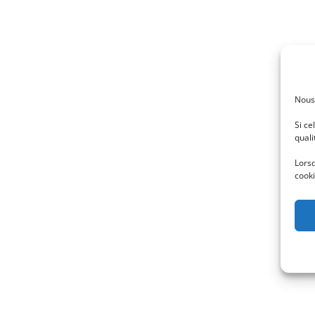
Nous
Si ce
quali
Lorsq
cooki