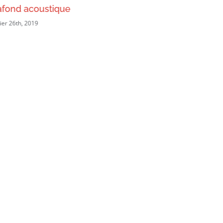
afond acoustique
Les Roc
ier 26th, 2019
février 26th, 