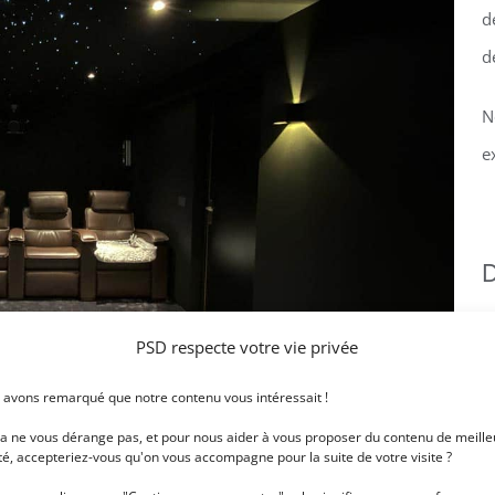
d
d
N
e
D
C
PSD respecte votre vie privée
 avons remarqué que notre contenu vous intéressait !
la ne vous dérange pas, et pour nous aider à vous proposer du contenu de meille
C
té, accepteriez-vous qu'on vous accompagne pour la suite de votre visite ?