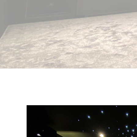
View
Larger
Image