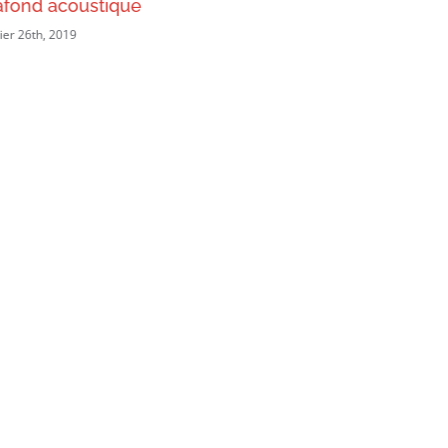
afond acoustique
Les Roc
ier 26th, 2019
février 26th, 