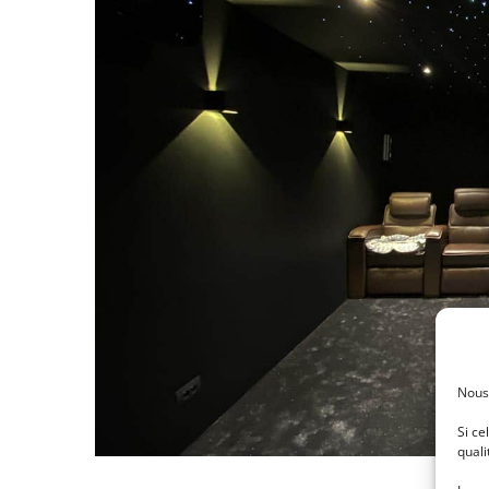
Nous
Si ce
quali