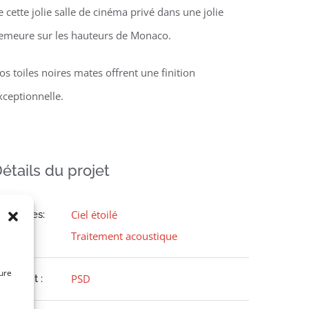
e cette jolie salle de cinéma privé dans une jolie
emeure sur les hauteurs de Monaco.
os toiles noires mates offrent une finition
xceptionnelle.
étails du projet
Ciel étoilé
atégories:
Traitement acoustique
ure
PSD
opyright :