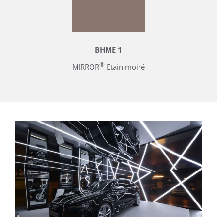
BHME 1
®
MIRROR
Etain moiré