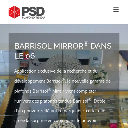
Passer
au
contenu
®
BARRISOL MIRROR
DANS
LE 06
Application exclusive de la recherche et du
®
développement Barrisol
, la nouvelle gamme de
®
plafonds Barrisol
Miroir vient compléter
®
l’univers des plafonds tendus Barrisol
. Dotée
d’un pouvoir reflétant remarquable, cette toile
créée la surprise en conjuguant le pouvoir