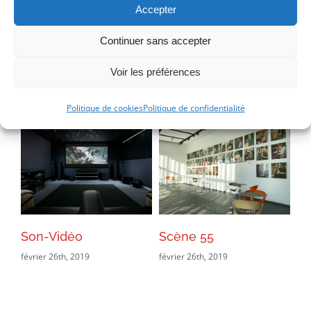
PSD
Copyright :
Accepter
Continuer sans accepter
Voir les préférences
Projets connexes
Politique de cookies
Politique de confidentialité
Son-Vidéo
Scène 55
H
février 26th, 2019
février 26th, 2019
fév