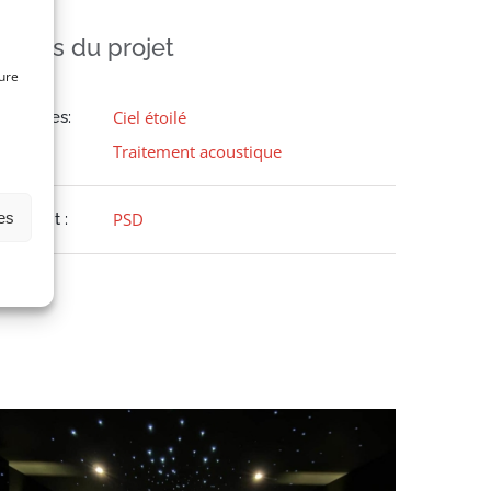
étails du projet
ure
Ciel étoilé
atégories:
Traitement acoustique
es
PSD
opyright :