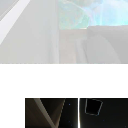
View
Larger
Image