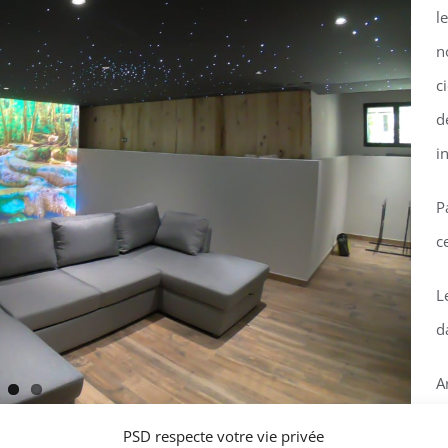
l
n
c
d
i
P
c
L
d
A
PSD respecte votre vie privée