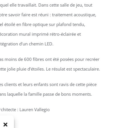
equel elle travaillait. Dans cette salle de jeu, tout
otre savoir faire est réuni : traitement acoustique,
iel étoilé en fibre optique sur plafond tendu,
écoration mural imprimé rétro-éclairée et
ntégration d’un chemin LED.
as moins de 600 fibres ont été posées pour recréer
ette jolie pluie d’étoiles. Le résulat est spectaculaire.
es clients et leurs enfants sont ravis de cette pièce
ans laquelle la famille passe de bons moments.
rchitecte : Lauren Vallegio