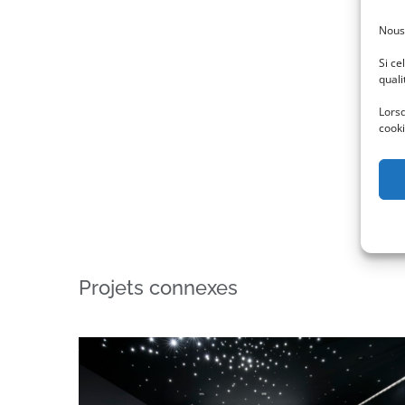
Nous
Si ce
quali
Lorsq
cooki
Projets connexes