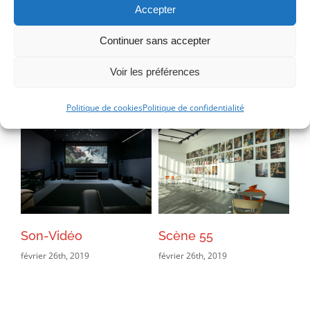
PSD
Copyright :
Accepter
Continuer sans accepter
Voir les préférences
Projets connexes
Politique de cookies
Politique de confidentialité
Son-Vidéo
Scène 55
H
février 26th, 2019
février 26th, 2019
fév