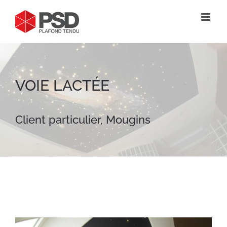
Passer
au
contenu
VOIE LACTÉE
Client particulier, Mougins
View