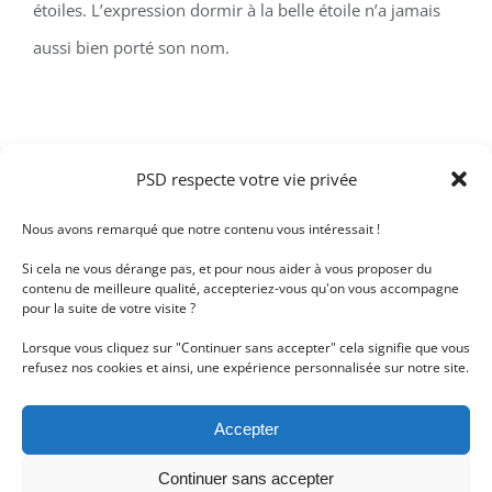
étoiles. L’expression dormir à la belle étoile n’a jamais
aussi bien porté son nom.
Détails du projet
PSD respecte votre vie privée
Nous avons remarqué que notre contenu vous intéressait !
Décor imprimé tendu
Catégories:
Si cela ne vous dérange pas, et pour nous aider à vous proposer du
Plafond tendu
contenu de meilleure qualité, accepteriez-vous qu'on vous accompagne
pour la suite de votre visite ?
PSD
Copyright :
Lorsque vous cliquez sur "Continuer sans accepter" cela signifie que vous
refusez nos cookies et ainsi, une expérience personnalisée sur notre site.
Accepter
Projets connexes
Continuer sans accepter